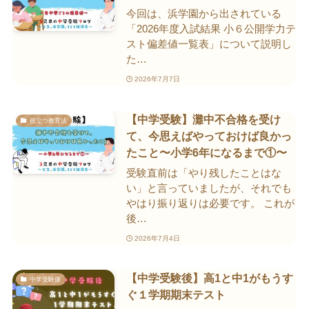
今回は、浜学園から出されている
「2026年度入試結果 小６公開学力テ
スト偏差値一覧表」について説明し
た…
2026年7月7日
【中学受験】灘中不合格を受け
役立つ教育法
て、今思えばやっておけば良かっ
たこと〜小学6年になるまで①〜
受験直前は「やり残したことはな
い」と言っていましたが、それでも
やはり振り返りは必要です。 これが
後…
2026年7月4日
【中学受験後】高1と中1がもうす
中学受験後
ぐ１学期期末テスト