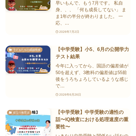
早いもんで、もう7月です。 私自
身、、、 「何も成長してない」 ま
ま1年の半分が終わりました。 一
応、…
2026年7月2日
【中学受験】小5、6月の公開学力
子どもたちの成績推移
テスト結果
今年に入ってから、国語の偏差値が
50を超えず、3教科の偏差値は55前
後をうろちょろしているような感じ
で…
2026年6月26日
【中学受験】中学受験の適性の
役立つ教育法
話〜IQ検査における処理速度の重
要性〜
いきなり中学受験と関係ない話なの