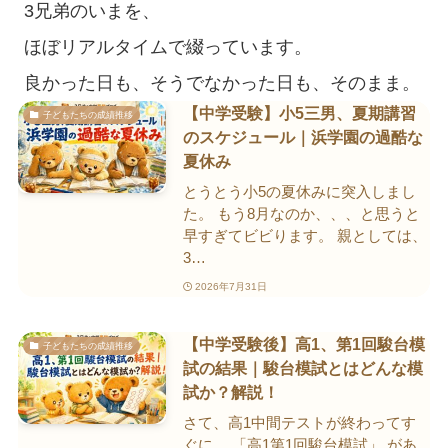
3兄弟のいまを、
ほぼリアルタイムで綴っています。
良かった日も、
そうでなかった日も、
そのまま。
【中学受験】小5三男、夏期講習
子どもたちの成績推移
のスケジュール｜浜学園の過酷な
夏休み
とうとう小5の夏休みに突入しまし
た。 もう8月なのか、、、と思うと
早すぎてビビります。 親としては、
3…
2026年7月31日
【中学受験後】高1、第1回駿台模
子どもたちの成績推移
試の結果｜駿台模試とはどんな模
試か？解説！
さて、高1中間テストが終わってす
ぐに、 「高1第1回駿台模試」 があ