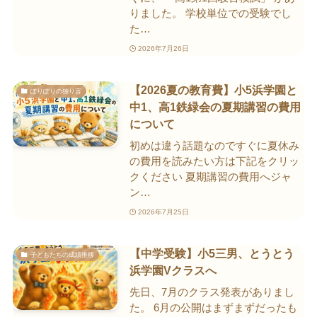
りました。 学校単位での受験でし
た…
2026年7月26日
【2026夏の教育費】小5浜学園と
ぽりぽりの独り言
中1、高1鉄緑会の夏期講習の費用
について
初めは違う話題なのですぐに夏休み
の費用を読みたい方は下記をクリッ
クください 夏期講習の費用へジャ
ン…
2026年7月25日
【中学受験】小5三男、とうとう
子どもたちの成績推移
浜学園Vクラスへ
先日、7月のクラス発表がありまし
た。 6月の公開はまずまずだったも