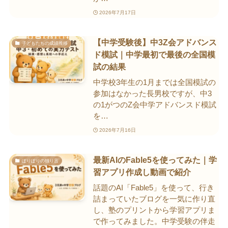
2026年7月17日
【中学受験後】中3Z会アドバンス
子どもたちの成績推移
ド模試｜中学最初で最後の全国模
試の結果
中学校3年生の1月までは全国模試の
参加はなかった長男校ですが、中3
の1がつのZ会中学アドバンスド模試
を…
2026年7月16日
最新AIのFable5を使ってみた｜学
ぽりぽりの独り言
習アプリ作成し動画で紹介
話題のAI「Fable5」を使って、行き
詰まっていたブログを一気に作り直
し、塾のプリントから学習アプリま
で作ってみました。中学受験の伴走