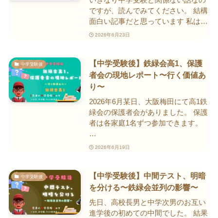
ですが、読んでみてください。 結構
面白い記事だと思っています 私は…
2026年6月23日
【中学受験後】鉄緑会高1、保護
中学受験後
者会の現地レポート〜行く価値あ
り〜
2026年6月某日、大阪梅田にて高1鉄
緑会の保護者会がありました。 保護
者は各家庭1名ずつ参加できます。
…
2026年6月19日
【中学受験後】中間テスト、明暗
中学受験後
を分ける〜鉄緑会並列の影響〜
先日、高校長男と中学次男のお互い
進学後の初めての中間でした。 結果