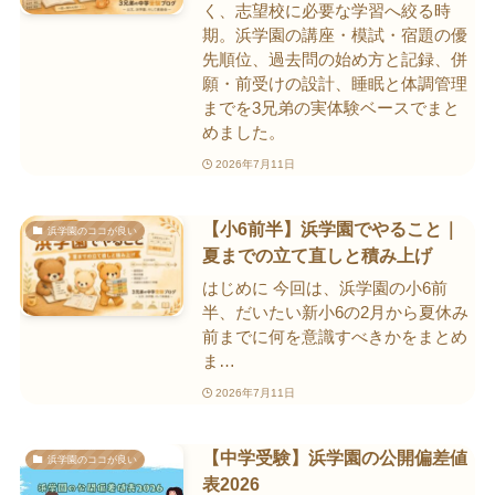
く、志望校に必要な学習へ絞る時
期。浜学園の講座・模試・宿題の優
先順位、過去問の始め方と記録、併
願・前受けの設計、睡眠と体調管理
までを3兄弟の実体験ベースでまと
めました。
2026年7月11日
【小6前半】浜学園でやること｜
浜学園のココが良い
夏までの立て直しと積み上げ
はじめに 今回は、浜学園の小6前
半、だいたい新小6の2月から夏休み
前までに何を意識すべきかをまとめ
ま…
2026年7月11日
【中学受験】浜学園の公開偏差値
浜学園のココが良い
表2026