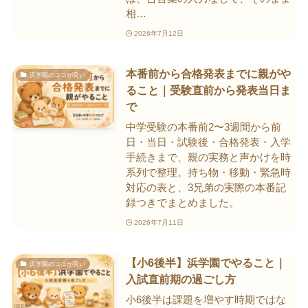
相…
2026年7月12日
本番前から合格発表までに親がや
浜学園のココが良い
ること｜受験直前から発表当日ま
で
中学受験の本番前2〜3週間から前
日・当日・試験後・合格発表・入学
手続きまで、親の実務と声かけを時
系列で整理。持ち物・移動・緊急時
対応の表と、3兄弟の実際の本番記
録つきでまとめました。
2026年7月11日
【小6後半】浜学園でやること｜
浜学園のココが良い
入試直前期の過ごし方
小6後半は課題を増やす時期ではな