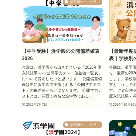
浜学園のココが良い
【中学受験】浜学園の公開偏差値表
【最新年度
2026
表｜学校別
今回は、浜学園から出されている「2026年度
今回は、浜学
入試結果 小６公開学力テスト偏差値一覧表」
て、最新の20
について説明したいと思います。 公開偏差値
します。学校
表は主に浜学園で実施される「公開学力テス
方と、うちの3
ト」の偏差値がもとになります。 公開学力テ
す。 この記事
ストとは、関西で有名な進学塾である...
度入試結果 小
2026年7月7日
2024年10月20
浜学園のココが良い