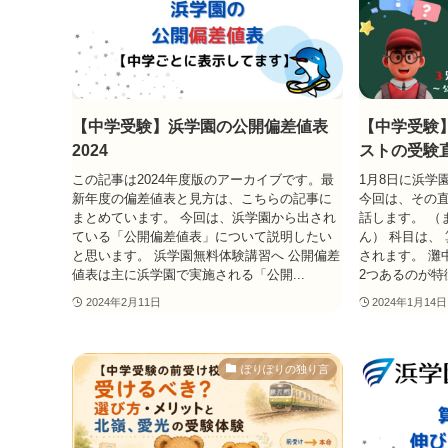
【中学受験】浜学園の公開偏差値表
【中学受験
2024
ストの受験
この記事は2024年度版のアーカイブです。最
1月8日に浜学
新年度の偏差値表と見方は、こちらの記事に
今回は、その
まとめています。 今回は、浜学園から出され
話します。 （
ている「公開偏差値表」について説明したい
ん） 科目は、
と思います。 浜学園無料体験講習へ 公開偏差
されます。 灘
値表は主に浜学園で実施される「公開...
2つあるのが特徴
2024年2月11日
2024年1月14日
ぽりぽりの独り言