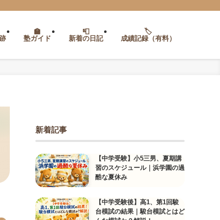
跡
塾ガイド
新着の日記
成績記録（有料）
新着記事
【中学受験】小5三男、夏期講
習のスケジュール｜浜学園の過
酷な夏休み
【中学受験後】高1、第1回駿
台模試の結果｜駿台模試とはど