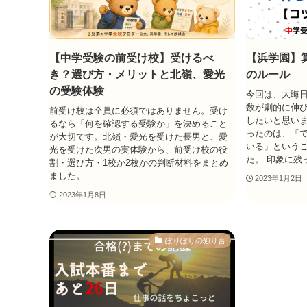
【中学受験の前受け校】受けるべ
【浜学園】
き？選び方・メリットと北嶺、愛光
のルール
の受験体験
今回は、大晦
数が劇的に伸び
前受け校は全員に必須ではありません。受け
したいと思いま
るなら「何を確認する受験か」を決めること
ったのは、「
が大切です。北嶺・愛光を受けた長男と、愛
いる」という
光を受けた次男の実体験から、前受け校の役
た。 印象に残
割・選び方・1校か2校かの判断材料をまとめ
ました。
2023年1月2日
2023年1月8日
ぽりぽりの独り言