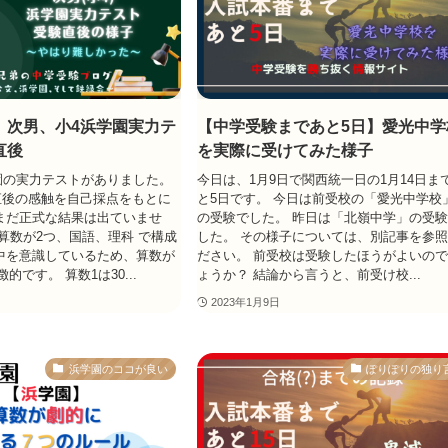
】次男、小4浜学園実力テ
【中学受験まであと5日】愛光中学
直後
を実際に受けてみた様子
園の実力テストがありました。
今日は、1月9日で関西統一日の1月14日ま
直後の感触を自己採点をもとに
と5日です。 今日は前受校の「愛光中学校
まだ正式な結果は出ていませ
の受験でした。 昨日は「北嶺中学」の受
 算数が2つ、国語、理科 で構成
した。 その様子については、別記事を参
中を意識しているため、算数が
ださい。 前受校は受験したほうがよいの
的です。 算数1は30...
ょうか？ 結論から言うと、前受け校...
2023年1月9日
浜学園のココが良い
ぽりぽりの独り