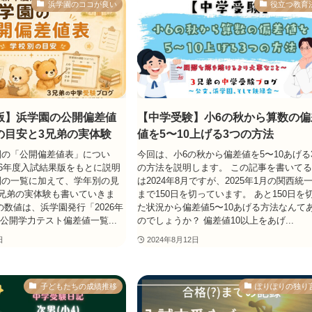
浜学園のココが良い
役立つ教育
版】浜学園の公開偏差値
【中学受験】小6の秋から算数の偏
の目安と3兄弟の実体験
値を5〜10上げる3つの方法
園の「公開偏差値表」につい
今回は、小6の秋から偏差値を5〜10あげる
26年度入試結果版をもとに説明
の方法を説明します。 この記事を書いて
別の一覧に加えて、学年別の見
は2024年8月ですが、2025年1月の関西統
兄弟の実体験も書いていきま
まで150日を切っています。 あと150日を
の数値は、浜学園発行「2026年
た状況から偏差値5〜10あげる方法なんて
6公開学力テスト偏差値一覧...
のでしょうか？ 偏差値10以上をあげ...
日
2024年8月12日
子どもたちの成績推移
ぽりぽりの独り