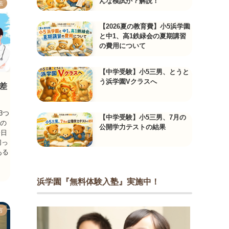
んな模試か？解説！
法
【2026夏の教育費】小5浜学園
と中1、高1鉄緑会の夏期講習
の費用について
【中学受験】小5三男、とうと
う浜学園Vクラスへ
差
3つ
【中学受験】小5三男、7月の
るの
公開学力テストの結果
一日
切っ
ある
浜学園『無料体験入塾』実施中！
言