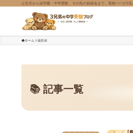
公文式から浜学園・中学受験、その先の鉄緑会まで。医師パパが3兄
ホーム
偏差値