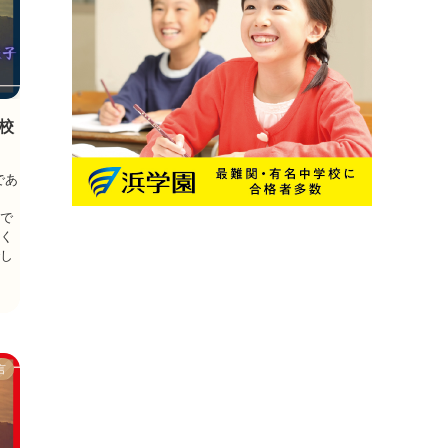
校
であ
」
験で
照く
でし
言