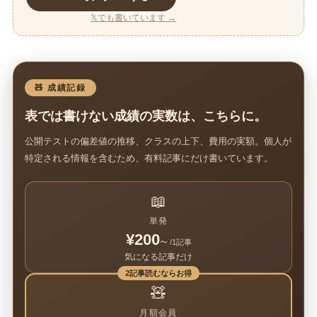
𝕏でも書いています →
🧸 成績記録
表では書けない成績の実数は、こちらに。
公開テストの偏差値の推移、クラスの上下、費用の実額。個人が
特定される情報を含むため、有料記事にだけ書いています。
📖
単発
¥200
〜 /1記事
気になる記事だけ
2記事読むならお得
🧸
月額会員