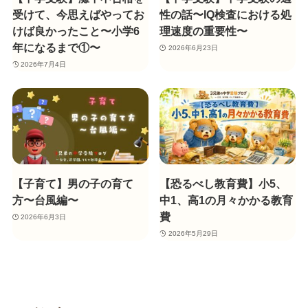
受けて、今思えばやってお
性の話〜IQ検査における処
けば良かったこと〜小学6
理速度の重要性〜
年になるまで①〜
2026年6月23日
2026年7月4日
【子育て】男の子の育て
【恐るべし教育費】小5、
方〜台風編〜
中1、高1の月々かかる教育
費
2026年6月3日
2026年5月29日