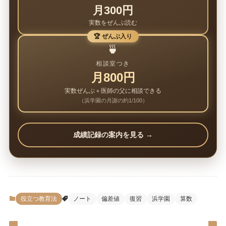
月300円
実数をぜんぶ読む
🏆 ぜんぶ入り
🍵
相談室つき
月800円
実数ぜんぶ＋医師の父に相談できる
（浜学園の月謝の約1/100）
成績記録の案内を見る →
役立つ教育法
ノート
偏差値
復習
浜学園
算数