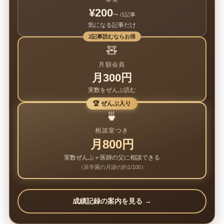
¥200
〜 /1記事
気になる記事だけ
2記事読むならお得
🧸
月額会員
月300円
実数をぜんぶ読む
🏆 ぜんぶ入り
🍵
相談室つき
月800円
実数ぜんぶ＋医師の父に相談できる
（浜学園の月謝の約1/100）
成績記録の案内を見る →