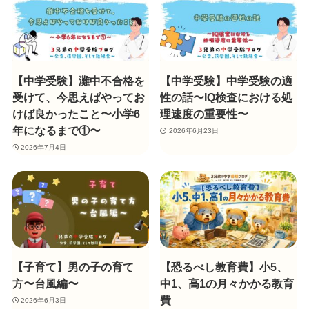
【中学受験】灘中不合格を
【中学受験】中学受験の適
受けて、今思えばやってお
性の話〜IQ検査における処
けば良かったこと〜小学6
理速度の重要性〜
年になるまで①〜
2026年6月23日
2026年7月4日
【子育て】男の子の育て
【恐るべし教育費】小5、
方〜台風編〜
中1、高1の月々かかる教育
費
2026年6月3日