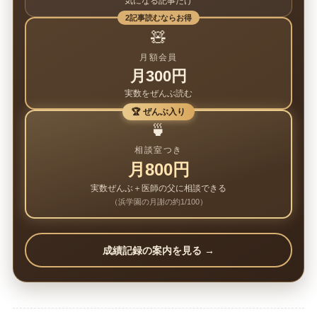
気になる記事だけ
2記事読むならお得
🧸
月額会員
月300円
実数をぜんぶ読む
🏆 ぜんぶ入り
🍵
相談室つき
月800円
実数ぜんぶ＋医師の父に相談できる
（浜学園の月謝の約1/100）
成績記録の案内を見る →