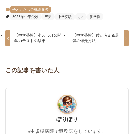
子どもたちの成績推移
2028年中学受験
三男
中学受験
小4
浜学園
【中学受験】小6、6月公開
【中学受験】僕が考える最
学力テストの結果
強の伴走方法
この記事を書いた人
ぽりぽり
⭐︎中規模病院で勤務医をしています。