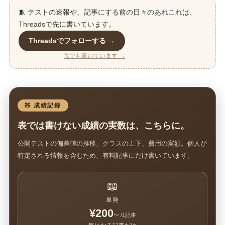
🧵 テストの速報や、記事にする前の日々のあれこれは、
Threadsで先に書いています。
Threadsでフォローする →
𝕏でも書いています →
🧸 成績記録
表では書けない成績の実数は、こちらに。
公開テストの偏差値の推移、クラスの上下、費用の実額。個人が
特定される情報を含むため、有料記事にだけ書いています。
📖
単発
¥200
〜 /1記事