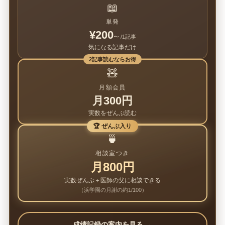
📖
単発
¥200
〜 /1記事
気になる記事だけ
2記事読むならお得
🧸
月額会員
月300円
実数をぜんぶ読む
🏆 ぜんぶ入り
🍵
相談室つき
月800円
実数ぜんぶ＋医師の父に相談できる
（浜学園の月謝の約1/100）
成績記録の案内を見る →