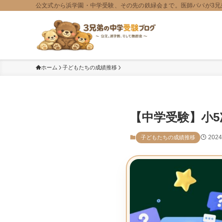
公文式から浜学園・中学受験、その先の鉄緑会まで。医師パパが3兄
ホーム
子どもたちの成績推移
【中学受験】小5
202
子どもたちの成績推移