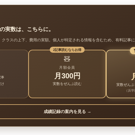
の実数は、こちらに。
、クラスの上下、費用の実額。個人が特定される情報を含むため、有料記事に
2記事読むならお得
🧸
月額会員
月300円
記事
だけ
実数をぜんぶ読む
実数ぜんぶ
（浜学
成績記録の案内を見る →