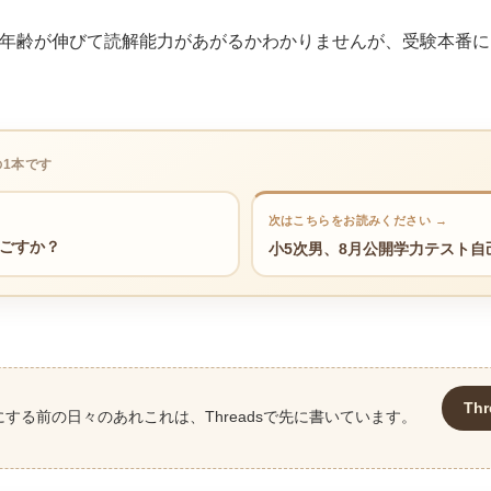
神年齢が伸びて読解能力があがるかわかりませんが、受験本番
の1本です
次はこちらをお読みください →
過ごすか？
小5次男、8月公開学力テスト自
Th
にする前の日々のあれこれは、Threadsで先に書いています。