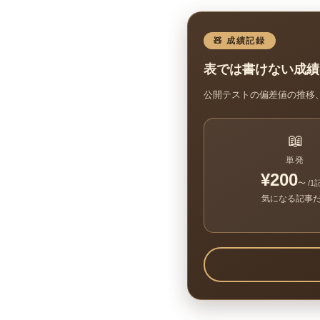
🧸 成績記録
表では書けない成績
公開テストの偏差値の推移
📖
単発
¥200
〜 /1
気になる記事