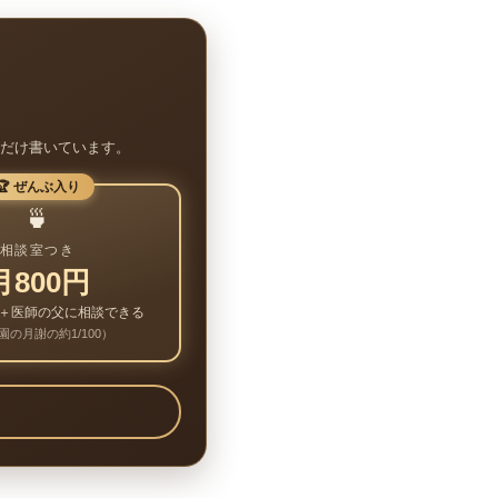
だけ書いています。
🏆 ぜんぶ入り
🍵
相談室つき
月800円
＋医師の父に相談できる
園の月謝の約1/100）