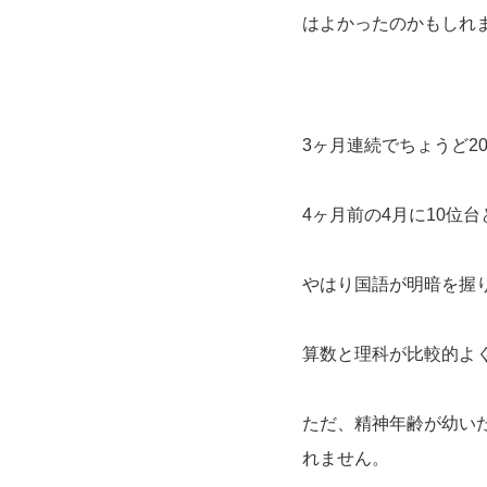
はよかったのかもしれ
3ヶ月連続でちょうど2
4ヶ月前の4月に10位
やはり国語が明暗を握
算数と理科が比較的よ
ただ、精神年齢が幼い
れません。