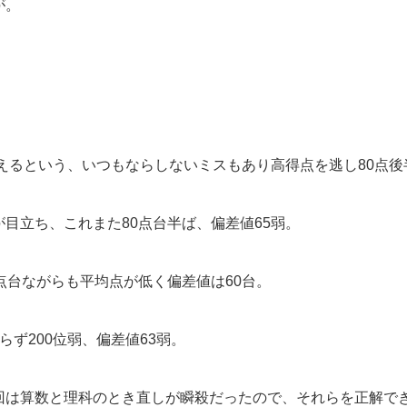
が。
えるという、いつもならしないミスもあり高得点を逃し80点後
目立ち、これまた80点台半ば、偏差値65弱。
点台ながらも平均点が低く偏差値は60台。
らず200位弱、偏差値63弱。
回は算数と理科のとき直しが瞬殺だったので、それらを正解で