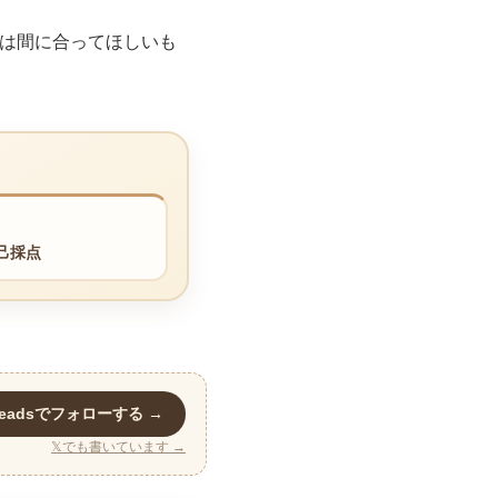
には間に合ってほしいも
己採点
readsでフォローする →
𝕏でも書いています →