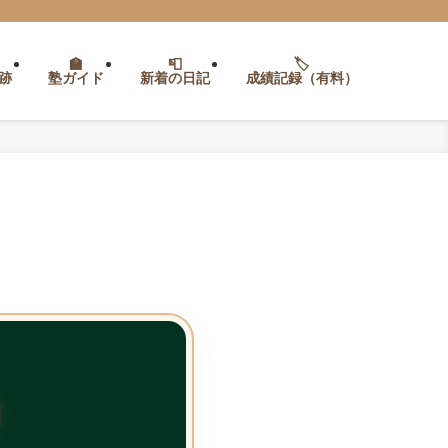
跡
塾ガイド
新着の日記
成績記録（有料）