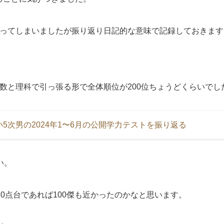
なってしまいましたが振り返り日記的な意味で記録しておきます
数と理科で引っ張る形で全体順位が200位ちょうどくらいでし
5次男の2024年1〜6月の公開学力テストを振り返る
い。
70点台であれば100傑も近かったのかなと思います。