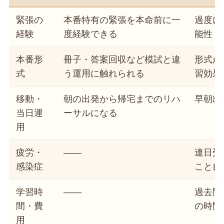
緊張の
本番特有の緊張を本命前に一
過度に
経験
度経験できる
能性
本番形
冊子・答案回収など模試と違
形式が
式
う運用に触れられる
習効果
移動・
朝の出発から帰宅までのリハ
早朝出
当日運
ーサルになる
用
疲労・
――
連日受
感染症
こと自
学習時
――
過去問
間・費
の時間
用