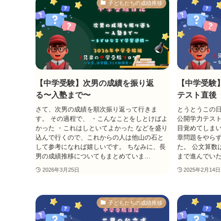
子どもたちの成績推移
【中学受験】次男の成績を振り返
【中学受験
る〜入塾まで〜
テスト直後
さて、次男の成績を順次振り返って行きま
とうとうこの日
す。 その過程で、 ・こんなことをしとけばよ
公開学力テスト
かった ・これはしといてよかった などを盛り
目覚めてしまい
込んで行くので、これからの人は他山の石と
章問題をやら
して参考になれば嬉しいです。 ちなみに、長
た。 公文算数
男の成績推移についてもまとめていま...
まで進んでいた
2026年3月25日
2025年2月14日
子どもたちの成績推移