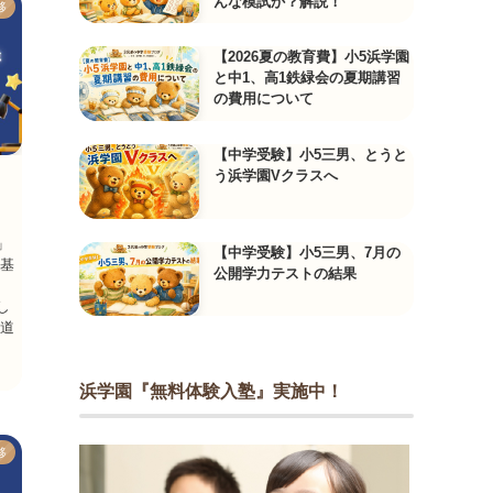
んな模試か？解説！
移
【2026夏の教育費】小5浜学園
と中1、高1鉄緑会の夏期講習
の費用について
【中学受験】小5三男、とうと
う浜学園Vクラスへ
」
【中学受験】小5三男、7月の
表基
公開学力テストの結果
し
都道
浜学園『無料体験入塾』実施中！
移