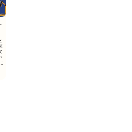
〜
と
範
て
ペ
むこ