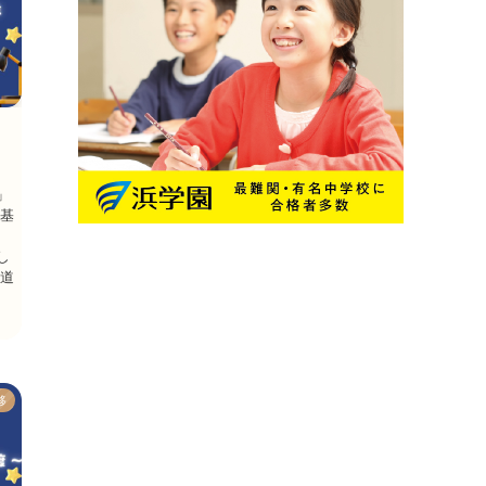
」
表基
し
都道
移