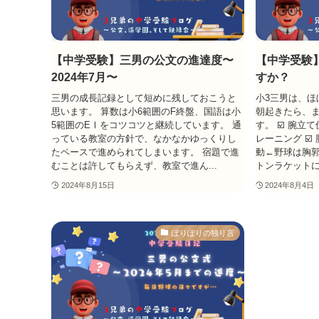
【中学受験】三男の公文の進達度〜
【中学受験
2024年7月〜
すか？
三男の成長記録として短めに残しておこうと
小3三男は、ほ
思います。 算数は小6範囲のF終盤、国語は小
朝起きたら、
5範囲のEⅠをコツコツと継続しています。 通
す。 ☑️ 腕
っている教室の方針で、なかなかゆっくりし
レーニング ☑
たペースで進められてしまいます。 宿題で進
動←野球は胸郭
むことは許してもらえず、教室で進ん...
トンラケットに
2024年8月15日
2024年8月4日
ぽりぽりの独り言