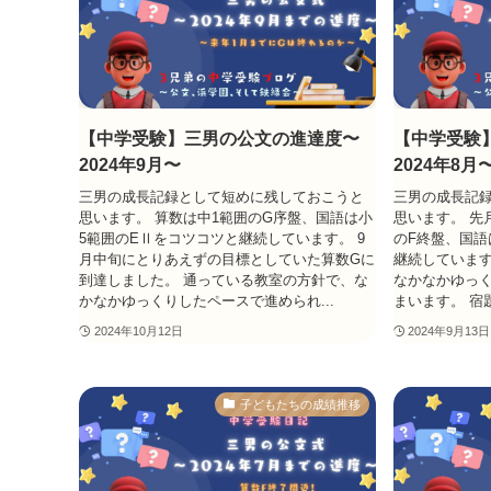
【中学受験】三男の公文の進達度〜
【中学受験
2024年9月〜
2024年8月
三男の成長記録として短めに残しておこうと
三男の成長記
思います。 算数は中1範囲のG序盤、国語は小
思います。 先
5範囲のEⅡをコツコツと継続しています。 9
のF終盤、国語
月中旬にとりあえずの目標としていた算数Gに
継続しています
到達しました。 通っている教室の方針で、な
なかなかゆっ
かなかゆっくりしたペースで進められ...
まいます。 宿
2024年10月12日
2024年9月13日
子どもたちの成績推移