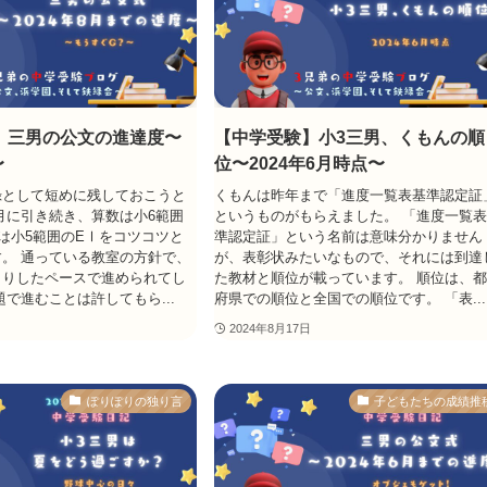
】三男の公文の進達度〜
【中学受験】小3三男、くもんの順
〜
位〜2024年6月時点〜
録として短めに残しておこうと
くもんは昨年まで「進度一覧表基準認定証
月に引き続き、算数は小6範囲
というものがもらえました。 「進度一覧
は小5範囲のEⅠをコツコツと
準認定証」という名前は意味分かりません
。 通っている教室の方針で、
が、表彰状みたいなもので、それには到達
くりしたペースで進められてし
た教材と順位が載っています。 順位は、
題で進むことは許してもら...
府県での順位と全国での順位です。 「表...
2024年8月17日
ぽりぽりの独り言
子どもたちの成績推