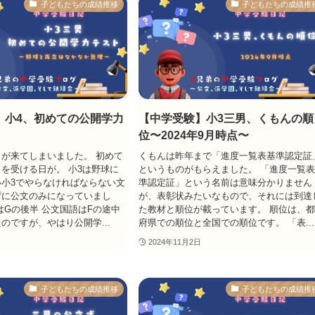
子どもたちの成績推移
子どもたちの成績推
】小4、初めての公開学力
【中学受験】小3三男、くもんの順
位〜2024年9月時点〜
が来てしまいました。 初めて
くもんは昨年まで「進度一覧表基準認定証
を受ける日が。 小3は野球に
というものがもらえました。 「進度一覧
小3でやらなければならない文
準認定証」という名前は意味分かりません
ずに公文のみになっていまし
が、表彰状みたいなもので、それには到達
はGの後半 公文国語はFの途中
た教材と順位が載っています。 順位は、
のですが、やはり公開学...
府県での順位と全国での順位です。 「表...
2024年11月2日
子どもたちの成績推移
子どもたちの成績推