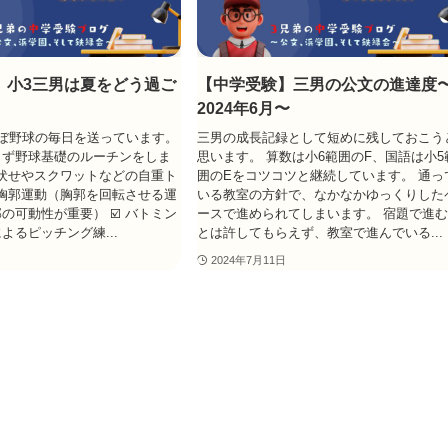
】小3三男は夏をどう過ご
【中学受験】三男の公文の進達度
2024年6月〜
ぼ野球の毎日を送っています。
三男の成長記録として短めに残しておこう
まず野球基礎のルーチンをしま
思います。 算数は小6範囲のF、国語は小5
立て伏せやスクワットなどの自重ト
囲のEをコツコツと継続しています。 通っ
️ 胸郭運動（胸郭を回転させる運
いる教室の方針で、なかなかゆっくりした
の可動性が重要） ☑️ バトミン
ースで進められてしまいます。 宿題で進
よるピッチング練...
とは許してもらえず、教室で進んでいる...
2024年7月11日