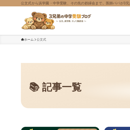
公文式から浜学園・中学受験、その先の鉄緑会まで。医師パパが3兄
ホーム
公文式