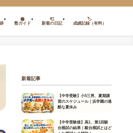
跡
塾ガイド
新着の日記
成績記録（有料）
新着記事
【中学受験】小5三男、夏期講
習のスケジュール｜浜学園の過
酷な夏休み
【中学受験後】高1、第1回駿
台模試の結果｜駿台模試とはど