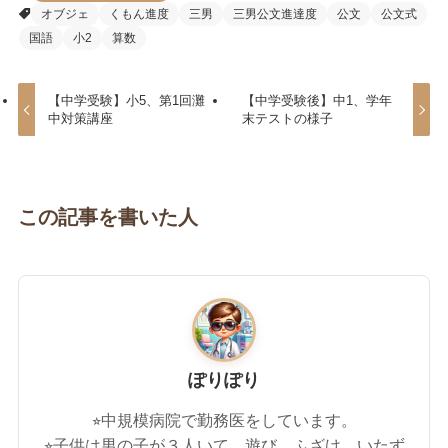
オブジェ
くもん進度
三男
三男公文進達度
公文
公文式
国語
小2
算数
【中学受験】小5、第1回灘
【中学受験後】中1、学年
中対策講座
末テストの様子
この記事を書いた人
ぽりぽり
⭐︎中規模病院で勤務医をしています。
⭐︎子供は男の子が３人いて、遊び、ふざけ、いたず