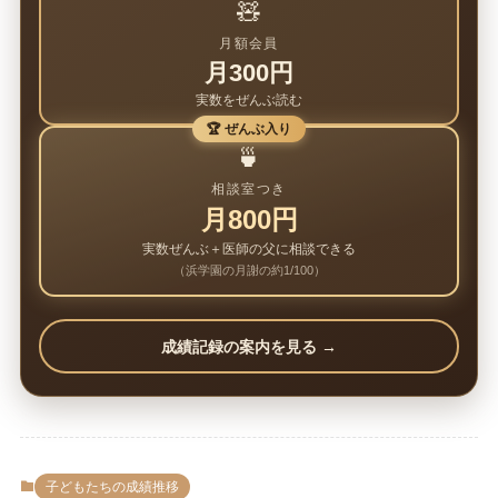
🧸
月額会員
月300円
実数をぜんぶ読む
🏆 ぜんぶ入り
🍵
相談室つき
月800円
実数ぜんぶ＋医師の父に相談できる
（浜学園の月謝の約1/100）
成績記録の案内を見る →
子どもたちの成績推移