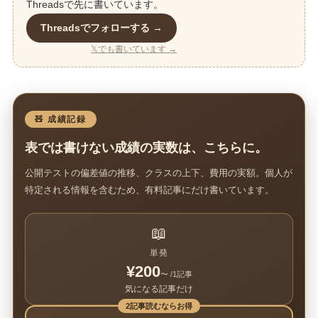
Threadsで先に書いています。
Threadsでフォローする →
𝕏でも書いています →
🧸 成績記録
表では書けない成績の実数は、こちらに。
公開テストの偏差値の推移、クラスの上下、費用の実額。個人が
特定される情報を含むため、有料記事にだけ書いています。
📖
単発
¥200
〜 /1記事
気になる記事だけ
2記事読むならお得