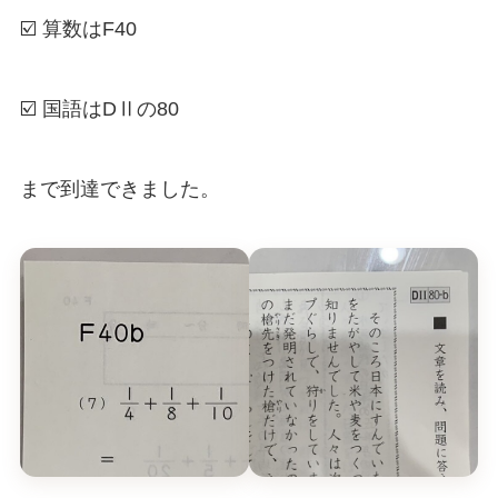
☑️ 算数はF40
☑️ 国語はDⅡの80
まで到達できました。