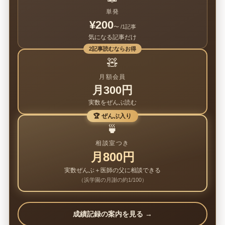
単発
¥200
〜 /1記事
気になる記事だけ
2記事読むならお得
🧸
月額会員
月300円
実数をぜんぶ読む
🏆 ぜんぶ入り
🍵
相談室つき
月800円
実数ぜんぶ＋医師の父に相談できる
（浜学園の月謝の約1/100）
成績記録の案内を見る →