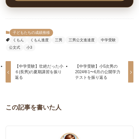
子どもたちの成績推移
くもん
くもん進度
三男
三男公文進達度
中学受験
公文式
小3
【中学受験】壮絶だった小
【中学受験】小5次男の
６(長男)の夏期講習を振り
2024年1〜6月の公開学力
返る
テストを振り返る
この記事を書いた人