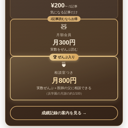
¥200
〜 /1記事
気になる記事だけ
2記事読むならお得
🧸
月額会員
月300円
実数をぜんぶ読む
🏆 ぜんぶ入り
🍵
相談室つき
月800円
実数ぜんぶ＋医師の父に相談できる
（浜学園の月謝の約1/100）
成績記録の案内を見る →