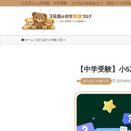
公文式から浜学園・中学受験、その先の鉄緑会まで。医師パパが3兄
ホーム
ぽりぽりの独り言
【中学受験】小
2024年
ぽりぽりの独り言