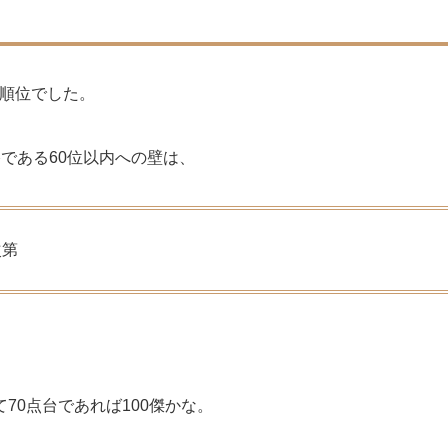
い順位でした。
格である60位以内への壁は、
次第
。
て70点台であれば100傑かな。