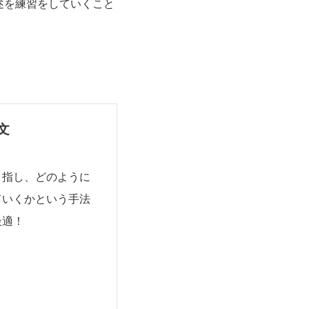
述を練習をしていくこと
文
目指し、どのように
ていくかという手法
最適！