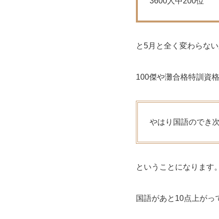
3600人中200位
と5月と全く変わらな
100傑や灘合格特訓資
やはり国語のでき
ということになります
国語があと10点上がっ