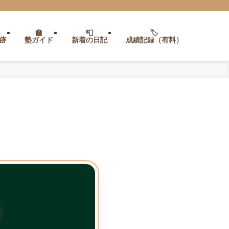
跡
塾ガイド
新着の日記
成績記録（有料）