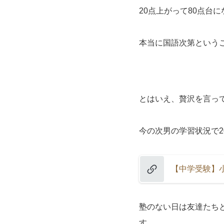
20点上がって80点台
本当に国語次第という
とはいえ、贅沢を言っ
今の次男の学習状況で2
【中学受験】小
塾のない日は友達たち
す。