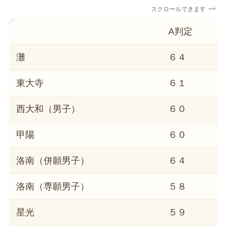
スクロールできます
A判定
灘
６４
東大寺
６１
西大和（男子）
６０
甲陽
６０
洛南（併願男子）
６４
洛南（専願男子）
５８
星光
５９