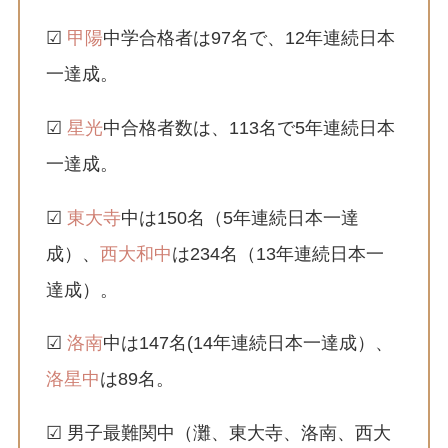
☑
甲陽
中学合格者は97名で、12年連続日本
一達成。
☑
星光
中合格者数は、113名で5年連続日本
一達成。
☑
東大寺
中は150名（5年連続日本一達
成）、
西大和中
は234名（13年連続日本一
達成）。
☑
洛南
中は147名(14年連続日本一達成）、
洛星中
は89名。
☑ 男子最難関中（灘、東大寺、洛南、西大