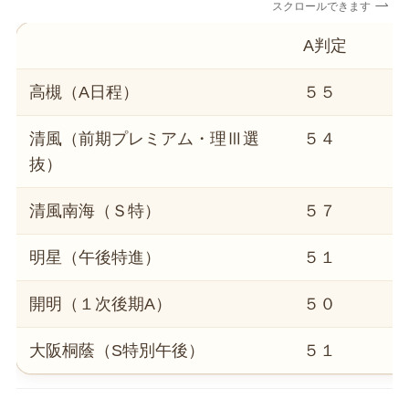
スクロールできます
A判定
高槻（A日程）
５５
清風（前期プレミアム・理Ⅲ選
５４
抜）
清風南海（Ｓ特）
５７
明星（午後特進）
５１
開明（１次後期A）
５０
大阪桐蔭（S特別午後）
５１