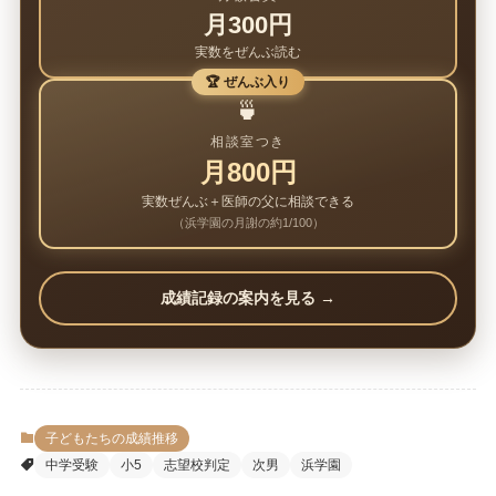
月300円
実数をぜんぶ読む
🏆 ぜんぶ入り
🍵
相談室つき
月800円
実数ぜんぶ＋医師の父に相談できる
（浜学園の月謝の約1/100）
成績記録の案内を見る →
子どもたちの成績推移
中学受験
小5
志望校判定
次男
浜学園