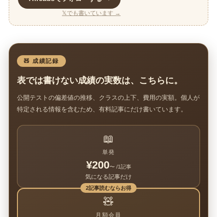
𝕏でも書いています →
🧸 成績記録
表では書けない成績の実数は、こちらに。
公開テストの偏差値の推移、クラスの上下、費用の実額。個人が
特定される情報を含むため、有料記事にだけ書いています。
📖
単発
¥200
〜 /1記事
気になる記事だけ
2記事読むならお得
🧸
月額会員