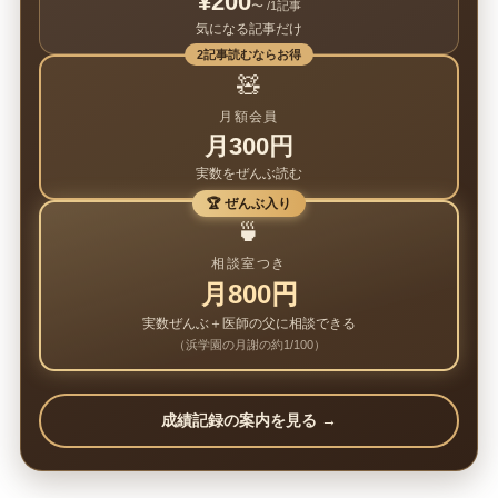
¥200
〜 /1記事
気になる記事だけ
2記事読むならお得
🧸
月額会員
月300円
実数をぜんぶ読む
🏆 ぜんぶ入り
🍵
相談室つき
月800円
実数ぜんぶ＋医師の父に相談できる
（浜学園の月謝の約1/100）
成績記録の案内を見る →