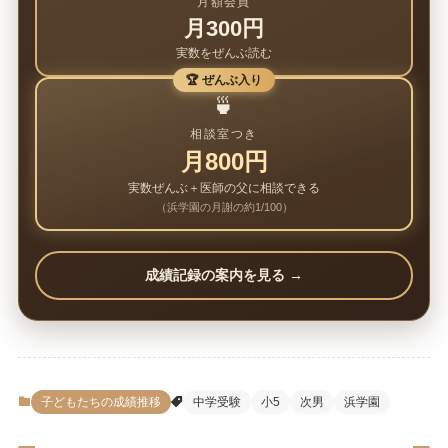
月額会員
月300円
実数をぜんぶ読む
🏆 ぜんぶ入り
🍵
相談室つき
月800円
実数ぜんぶ＋医師の父に相談できる
（浜学園の月謝の約1/100）
成績記録の案内を見る →
子どもたちの成績推移
中学受験
小5
次男
浜学園