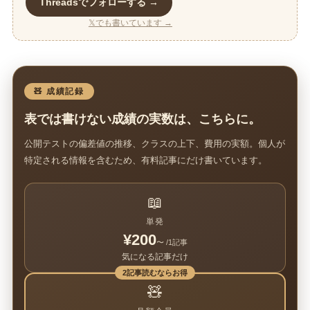
Threadsでフォローする →
𝕏でも書いています →
🧸 成績記録
表では書けない成績の実数は、こちらに。
公開テストの偏差値の推移、クラスの上下、費用の実額。個人が
特定される情報を含むため、有料記事にだけ書いています。
📖
単発
¥200
〜 /1記事
気になる記事だけ
2記事読むならお得
🧸