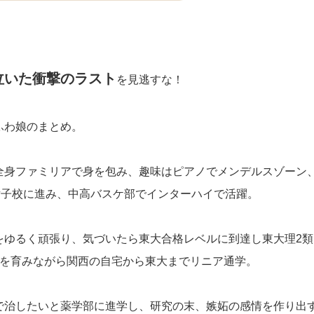
泣いた衝撃のラスト
を見逃すな！
ふわ娘のまとめ。
全身ファミリアで身を包み、趣味はピアノでメンデルスゾーン
女子校に進み、中高バスケ部でインターハイで活躍。
をゆるく頑張り、気づいたら東大合格レベルに到達し東大理2
愛を育みながら関西の自宅から東大までリニア通学。
治したいと薬学部に進学し、研究の末、嫉妬の感情を作り出すSH