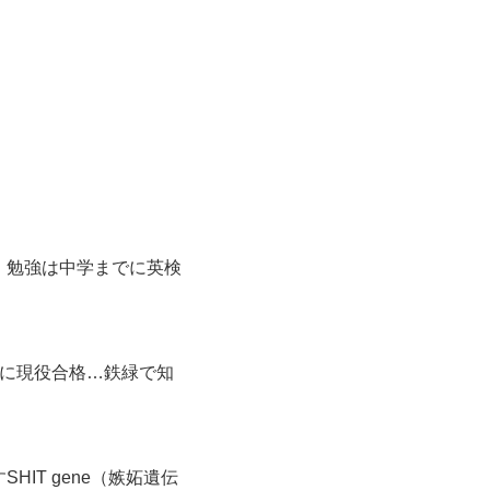
、勉強は中学までに英検
類に現役合格…鉄緑で知
IT gene（嫉妬遺伝