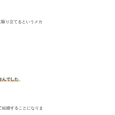
に駆り立てるというメカ
せんでした
。
て結婚することになりま