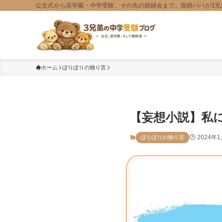
公文式から浜学園・中学受験、その先の鉄緑会まで。医師パパが3兄
ホーム
ぽりぽりの独り言
【妄想小説】私
2024年
ぽりぽりの独り言