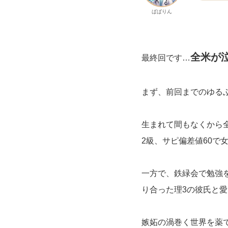
ぱぱりん
全米が
最終回です…
まず、前回までのゆる
生まれて間もなくから
2級、サピ偏差値60で
一方で、鉄緑会で勉強
り合った理3の彼氏と
嫉妬の渦巻く世界を薬で