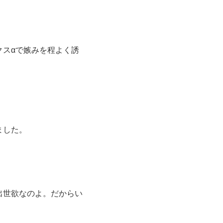
クスαで嫉みを程よく誘
ました。
出世欲なのよ。だからい