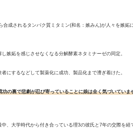
から合成されるタンパク質ミタミン(和名：嫉みん)が人々を嫉妬
解し嫉妬を感じさせなくなる分解酵素ネタミナーゼの同定。
験者にするなどして製薬化に成功、製品化まで漕ぎ着けた。
成功の裏で悲劇が忍び寄っていることに娘は全く気づいていま
最中、大学時代から付き合っている理3の彼氏と7年の交際を経