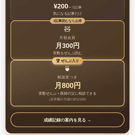
¥200
〜 /1記事
気になる記事だけ
2記事読むならお得
🧸
月額会員
月300円
実数をぜんぶ読む
🏆 ぜんぶ入り
🍵
相談室つき
月800円
実数ぜんぶ＋医師の父に相談できる
（浜学園の月謝の約1/100）
成績記録の案内を見る →