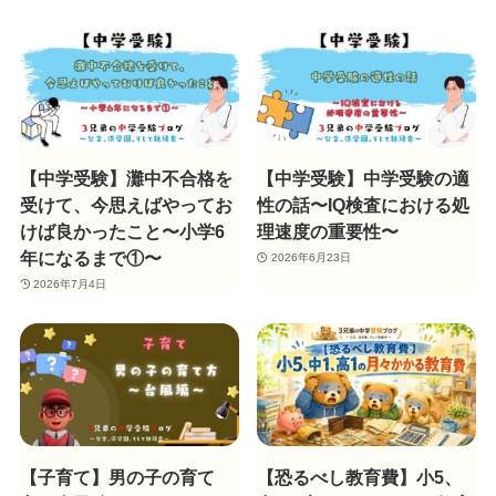
【中学受験】灘中不合格を
【中学受験】中学受験の適
受けて、今思えばやってお
性の話〜IQ検査における処
けば良かったこと〜小学6
理速度の重要性〜
年になるまで①〜
2026年6月23日
2026年7月4日
【子育て】男の子の育て
【恐るべし教育費】小5、