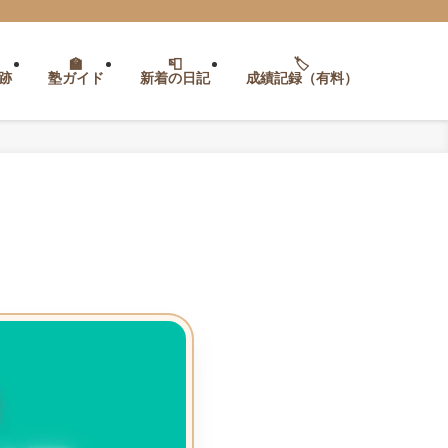
跡
塾ガイド
新着の日記
成績記録（有料）