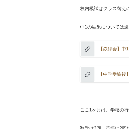
校内模試はクラス替え
中1の結果については
【鉄緑会】中
【中学受験後
ここ1ヶ月は、学校の
数学は3回、英語は2回(?