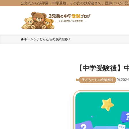
公文式から浜学園・中学受験、その先の鉄緑会まで。医師パパが3兄
ホーム
子どもたちの成績推移
【中学受験後】
202
子どもたちの成績推移