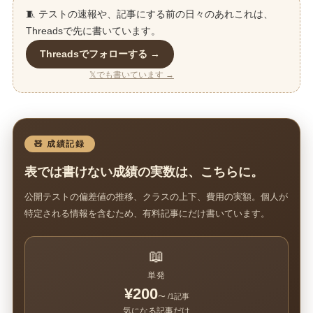
🧵 テストの速報や、記事にする前の日々のあれこれは、
Threadsで先に書いています。
Threadsでフォローする →
𝕏でも書いています →
🧸 成績記録
表では書けない成績の実数は、こちらに。
公開テストの偏差値の推移、クラスの上下、費用の実額。個人が
特定される情報を含むため、有料記事にだけ書いています。
📖
単発
¥200
〜 /1記事
気になる記事だけ