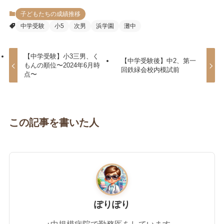
子どもたちの成績推移
中学受験
小5
次男
浜学園
灘中
【中学受験】小3三男、く
【中学受験後】中2、第一
もんの順位〜2024年6月時
回鉄緑会校内模試前
点〜
この記事を書いた人
ぽりぽり