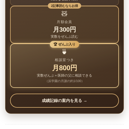
2記事読むならお得
🧸
月額会員
月300円
実数をぜんぶ読む
🏆 ぜんぶ入り
🍵
相談室つき
月800円
実数ぜんぶ＋医師の父に相談できる
（浜学園の月謝の約1/100）
成績記録の案内を見る →