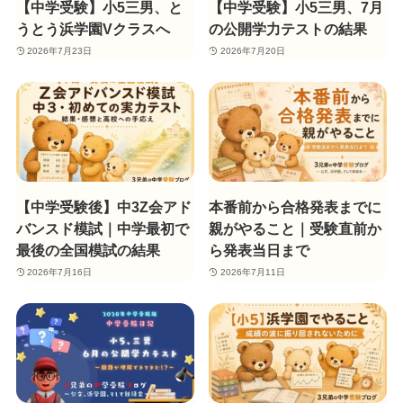
【中学受験】小5三男、と
【中学受験】小5三男、7月
うとう浜学園Vクラスへ
の公開学力テストの結果
2026年7月23日
2026年7月20日
【中学受験後】中3Z会アド
本番前から合格発表までに
バンスド模試｜中学最初で
親がやること｜受験直前か
最後の全国模試の結果
ら発表当日まで
2026年7月16日
2026年7月11日