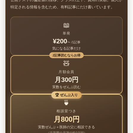
特定される情報を含むため、有料記事にだけ書いています。
📖
単発
¥200
〜 /1記事
気になる記事だけ
2記事読むならお得
🧸
月額会員
月300円
実数をぜんぶ読む
🏆 ぜんぶ入り
🍵
相談室つき
月800円
実数ぜんぶ＋医師の父に相談できる
（浜学園の月謝の約1/100）