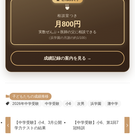
🍵
相談室つき
月800円
実数ぜんぶ＋医師の父に相談できる
（浜学園の月謝の約1/100）
成績記録の案内を見る →
子どもたちの成績推移
2026年中学受験
中学受験
小6
次男
浜学園
灘中学
【中学受験】小4、3月公開
【中学受験】小6、第1回7
学力テストの結果
冠特訓