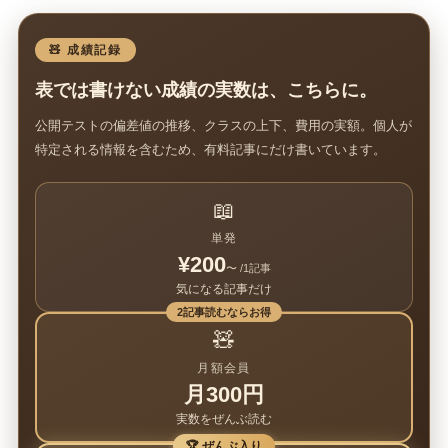
🧸 成績記録
表では書けない成績の実数は、こちらに。
公開テストの偏差値の推移、クラスの上下、費用の実額。個人が
特定される情報を含むため、有料記事にだけ書いています。
📖
単発
¥200
〜 /1記事
気になる記事だけ
2記事読むならお得
🧸
月額会員
月300円
実数をぜんぶ読む
🏆 ぜんぶ入り