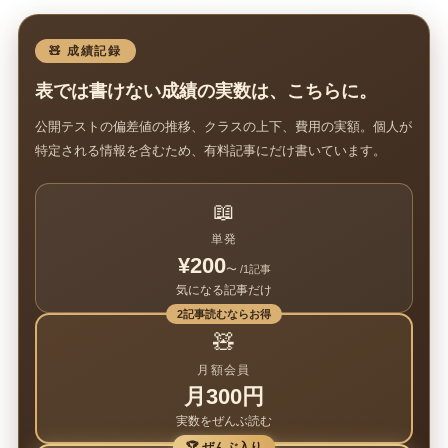
🧸 成績記録
表では書けない成績の実数は、こちらに。
公開テストの偏差値の推移、クラスの上下、費用の実額。個人が
特定される情報を含むため、有料記事にだけ書いています。
📖
単発
¥200
〜 /1記事
気になる記事だけ
2記事読むならお得
🧸
月額会員
月300円
実数をぜんぶ読む
🏆 ぜんぶ入り