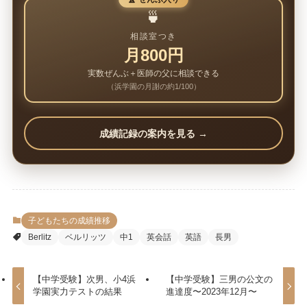
🍵
相談室つき
月800円
実数ぜんぶ＋医師の父に相談できる
（浜学園の月謝の約1/100）
成績記録の案内を見る →
子どもたちの成績推移
Berlitz
ベルリッツ
中1
英会話
英語
長男
【中学受験】次男、小4浜
【中学受験】三男の公文の
学園実力テストの結果
進達度〜2023年12月〜