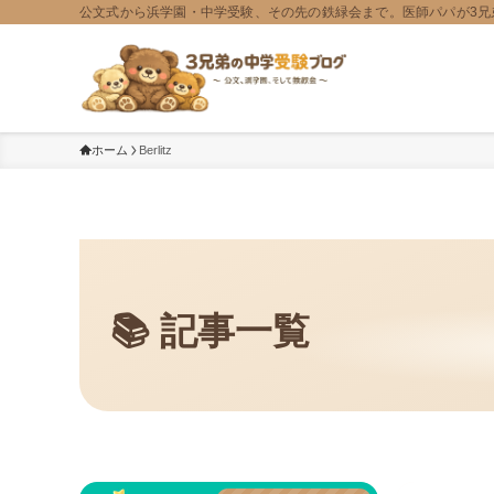
公文式から浜学園・中学受験、その先の鉄緑会まで。医師パパが3兄
ホーム
Berlitz