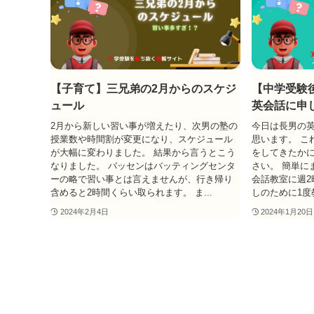
【子育て】三兄弟の2月からのスケジ
【中学受験
ュール
英会話に申
2月から新しい習い事が増えたり、次男の塾の
今日は長男の
授業数や時間割が変更になり、スケジュール
思います。 こ
が大幅に変わりました。 結果から言うとこう
をしてきたか
なりました。 バッセンはバッティングセンタ
さい。 簡単に
ーの略で習い事とは言えませんが、行き帰り
会話教室に週2
含めると2時間くらい取られます。 ま...
しのために1度
2024年2月4日
2024年1月20日