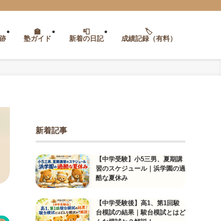
跡
塾ガイド
新着の日記
成績記録（有料）
新着記事
【中学受験】小5三男、夏期講
習のスケジュール｜浜学園の過
酷な夏休み
【中学受験後】高1、第1回駿
台模試の結果｜駿台模試とはど