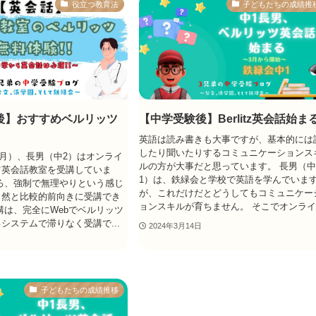
役立つ教育法
子どもたちの成績推
後】おすすめベルリッツ
【中学受験後】Berlitz英会話始ま
英語は読み書きも大事ですが、基本的には
したり聞いたりするコミュニケーションス
年4月）、長男（中2）はオンライ
ルの方が大事だと思っています。 長男（
ツ英会話教室を受講していま
1）は、鉄緑会と学校で英語を学んでいま
ろ、強制で無理やりという感じ
が、これだけだとどうしてもコミュニケー
自然と比較的前向きに受講でき
ョンスキルが育ちません。 そこでオンライ.
講は、完全にWebでベルリッツ
システムで滞りなく受講で...
2024年3月14日
子どもたちの成績推移