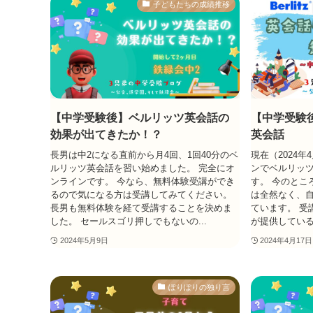
子どもたちの成績推移
【中学受験後】ベルリッツ英会話の
【中学受験
効果が出てきたか！？
英会話
長男は中2になる直前から月4回、1回40分のベ
現在（2024
ルリッツ英会話を習い始めました。 完全にオ
ンでベルリッ
ンラインです。 今なら、無料体験受講ができ
す。 今のとこ
るので気になる方は受講してみてください。
は全然なく、
長男も無料体験を経て受講することを決めま
ています。 受
した。 セールスゴリ押しでもないの...
が提供している
2024年5月9日
2024年4月17日
ぽりぽりの独り言