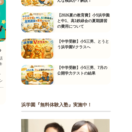
んな模試か？解説！
移
【2026夏の教育費】小5浜学園
と中1、高1鉄緑会の夏期講習
の費用について
【中学受験】小5三男、とうと
う浜学園Vクラスへ
る
話
キ
【中学受験】小5三男、7月の
中
公開学力テストの結果
す
シ
..
浜学園『無料体験入塾』実施中！