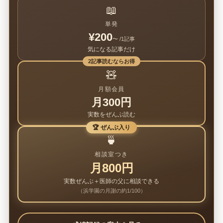
📖
単発
¥200
〜 /1記事
気になる記事だけ
2記事読むならお得
🧸
月額会員
月300円
実数をぜんぶ読む
🏆 ぜんぶ入り
🍵
相談室つき
月800円
実数ぜんぶ＋医師の父に相談できる
（浜学園の月謝の約1/100）