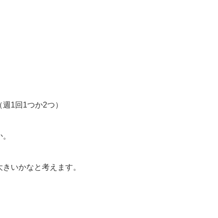
、
週1回1つか2つ）
か。
大きいかなと考えます。