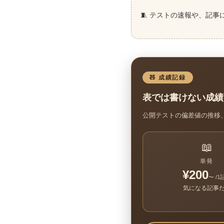
🧵 テストの速報や、記事
🧸 成績記録
表では書けない成績
公開テストの偏差値の推移
📖
単発
¥200
〜 /1
気になる記事