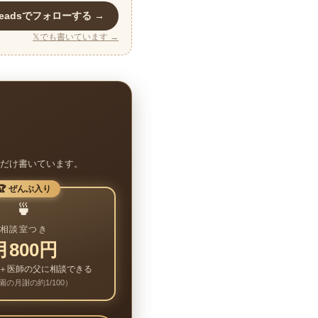
readsでフォローする →
𝕏でも書いています →
だけ書いています。
🏆 ぜんぶ入り
🍵
相談室つき
月800円
＋医師の父に相談できる
園の月謝の約1/100）