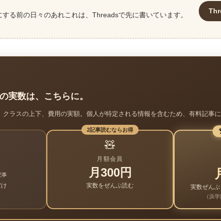
Th
にする前の日々のあれこれは、Threadsで先に書いています。
の実数は、こちらに。
、クラスの上下、費用の実額。個人が特定される情報を含むため、有料記事に
2記事読むならお得
🧸
月額会員
月300円
記事
だけ
実数をぜんぶ読む
実数ぜんぶ
（浜学