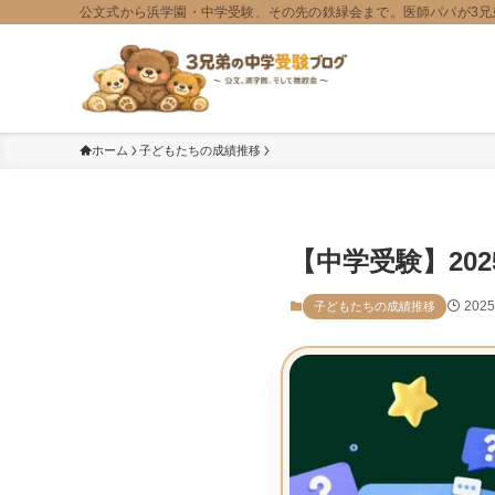
公文式から浜学園・中学受験、その先の鉄緑会まで。医師パパが3兄
ホーム
子どもたちの成績推移
【中学受験】20
202
子どもたちの成績推移