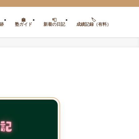
跡
塾ガイド
新着の日記
成績記録（有料）