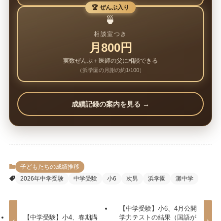
🏆 ぜんぶ入り
🍵
相談室つき
月800円
実数ぜんぶ＋医師の父に相談できる
（浜学園の月謝の約1/100）
成績記録の案内を見る →
子どもたちの成績推移
2026年中学受験
中学受験
小6
次男
浜学園
灘中学
【中学受験】小6、4月公開
【中学受験】小4、春期講
学力テストの結果（国語が