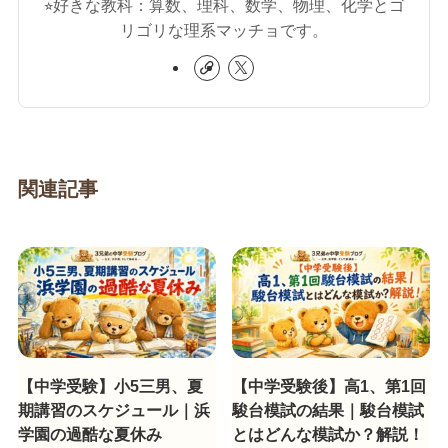
⭐︎好きな教科：算数、理科、数学、物理、化学とゴ
リゴリな理系マッチョです。
関連記事
【中学受験】小5三男、夏
【中学受験後】高1、第1回
期講習のスケジュール｜浜
駿台模試の結果｜駿台模試
学園の過酷な夏休み
とはどんな模試か？解説！