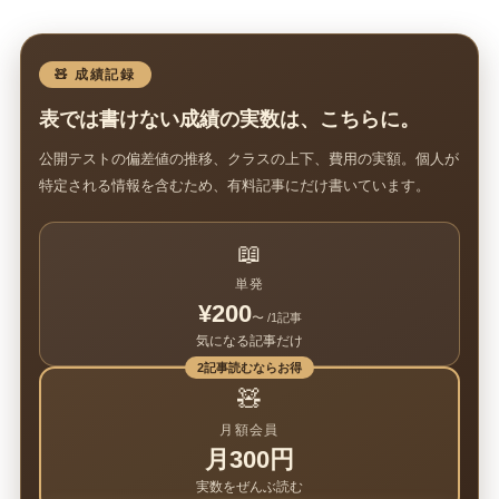
🧸 成績記録
表では書けない成績の実数は、こちらに。
公開テストの偏差値の推移、クラスの上下、費用の実額。個人が
特定される情報を含むため、有料記事にだけ書いています。
📖
単発
¥200
〜 /1記事
気になる記事だけ
2記事読むならお得
🧸
月額会員
月300円
実数をぜんぶ読む