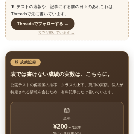
🧵 テストの速報や、記事にする前の日々のあれこれは、
Threadsで先に書いています。
Threadsでフォローする →
𝕏でも書いています →
🧸 成績記録
表では書けない成績の実数は、こちらに。
公開テストの偏差値の推移、クラスの上下、費用の実額。個人が
特定される情報を含むため、有料記事にだけ書いています。
📖
単発
¥200
〜 /1記事
気になる記事だけ