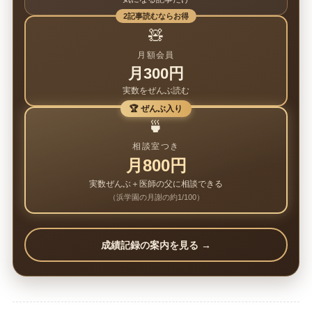
2記事読むならお得
🧸
月額会員
月300円
実数をぜんぶ読む
🏆 ぜんぶ入り
🍵
相談室つき
月800円
実数ぜんぶ＋医師の父に相談できる
（浜学園の月謝の約1/100）
成績記録の案内を見る →