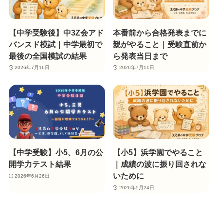
【中学受験後】中3Z会アド
本番前から合格発表までに
バンスド模試｜中学最初で
親がやること｜受験直前か
最後の全国模試の結果
ら発表当日まで
2026年7月16日
2026年7月11日
【中学受験】小5、6月の公
【小5】浜学園でやること
開学力テスト結果
｜成績の波に振り回されな
いために
2026年6月26日
2026年5月24日