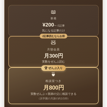
📖
単発
¥200
〜 /1記事
気になる記事だけ
2記事読むならお得
🧸
月額会員
月300円
実数をぜんぶ読む
🏆 ぜんぶ入り
🍵
相談室つき
月800円
実数ぜんぶ＋医師の父に相談できる
（浜学園の月謝の約1/100）