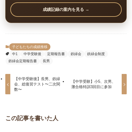
成績記録の案内を見る →
子どもたちの成績推移
中1
中学受験後
定期報告書
鉄緑会
鉄緑会制度
鉄緑会定期報告書
長男
【中学受験後】長男、鉄緑
【中学受験】小5、次男、
会、総復習テスト〜二次関
灘合格特訓3回目に参加
数〜
この記事を書いた人