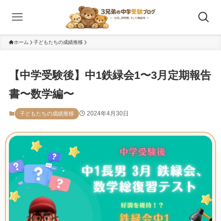
ホーム
子どもたちの成績推移
【中学受験後】中1鉄緑会1〜3月定期報告
書〜数学編〜
2024年4月30日
子どもたちの成績推移