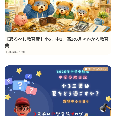
【恐るべし教育費】小5、中1、高1の月々かかる教育
費
2026年5月29日
ぽりぽりの独り言