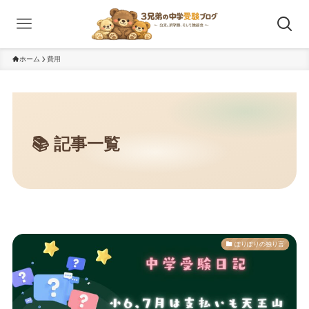
ホーム
費用
ぽりぽりの独り言