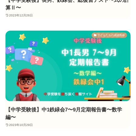
【中学受験後】長男、鉄緑会、総復習テスト〜式の計
算Ⅱ〜
2023年12月26日
子どもたちの成績推移
【中学受験後】中1鉄緑会7〜9月定期報告書〜数学
編〜
2023年10月29日