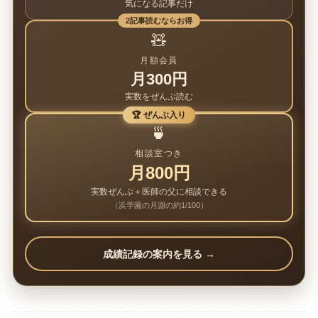
気になる記事だけ
2記事読むならお得
🧸
月額会員
月300円
実数をぜんぶ読む
🏆 ぜんぶ入り
🍵
相談室つき
月800円
実数ぜんぶ＋医師の父に相談できる
（浜学園の月謝の約1/100）
成績記録の案内を見る →