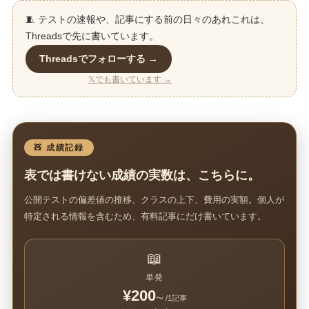
🧵 テストの速報や、記事にする前の日々のあれこれは、
Threadsで先に書いています。
Threadsでフォローする →
𝕏でも書いています →
🧸 成績記録
表では書けない成績の実数は、こちらに。
公開テストの偏差値の推移、クラスの上下、費用の実額。個人が
特定される情報を含むため、有料記事にだけ書いています。
📖
単発
¥200
〜 /1記事