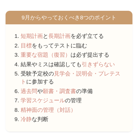
9月からやっておくべき8つのポイント
短期計画
と
長期計画
を必ず立てる
目標
をもってテストに臨む
重要な宿題（復習）
は必ず提出する
結果やミスは確認しても
引きずらない
受験予定校の
見学会・説明会・プレテス
ト
に参加する
過去問
や
願書・調査書
の準備
学習スケジュール
の管理
精神面の管理（対話）
冷静
な判断