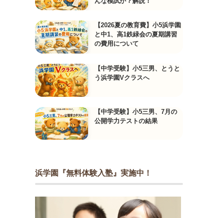
んな模試か？解説！
【2026夏の教育費】小5浜学園
と中1、高1鉄緑会の夏期講習
の費用について
【中学受験】小5三男、とうと
う浜学園Vクラスへ
【中学受験】小5三男、7月の
公開学力テストの結果
浜学園『無料体験入塾』実施中！