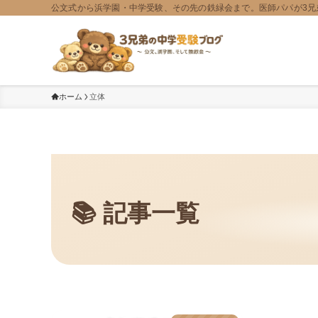
公文式から浜学園・中学受験、その先の鉄緑会まで。医師パパが3兄
ホーム
立体