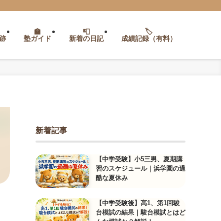
跡
塾ガイド
新着の日記
成績記録（有料）
新着記事
【中学受験】小5三男、夏期講
習のスケジュール｜浜学園の過
酷な夏休み
【中学受験後】高1、第1回駿
台模試の結果｜駿台模試とはど