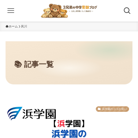
ホーム
夙川
浜学園のココが良い