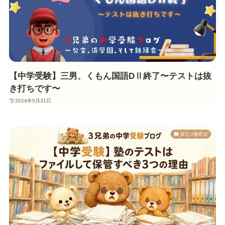
【中学受験】三男、くもん国語DⅡ終了〜テストは抜
き打ちです〜
2024年5月31日
役立つ教育法