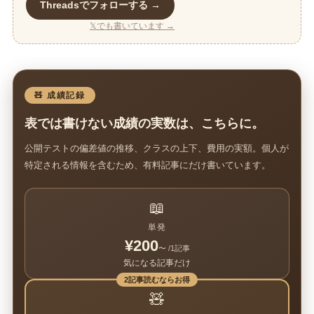
Threadsでフォローする →
𝕏でも書いています →
🧸 成績記録
表では書けない成績の実数は、こちらに。
公開テストの偏差値の推移、クラスの上下、費用の実額。個人が
特定される情報を含むため、有料記事にだけ書いています。
📖
単発
¥200
〜 /1記事
気になる記事だけ
2記事読むならお得
🧸