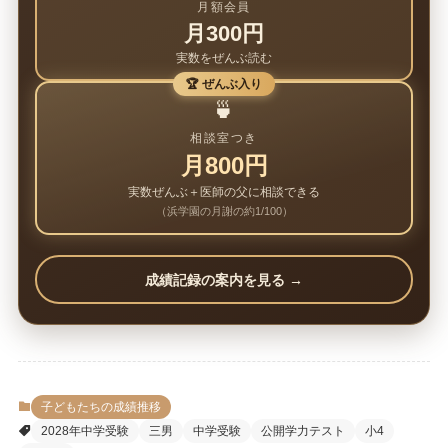
月額会員
月300円
実数をぜんぶ読む
🏆 ぜんぶ入り
🍵
相談室つき
月800円
実数ぜんぶ＋医師の父に相談できる
（浜学園の月謝の約1/100）
成績記録の案内を見る →
子どもたちの成績推移
2028年中学受験
三男
中学受験
公開学力テスト
小4