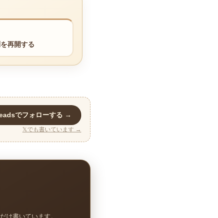
問を再開する
readsでフォローする →
𝕏でも書いています →
だけ書いています。