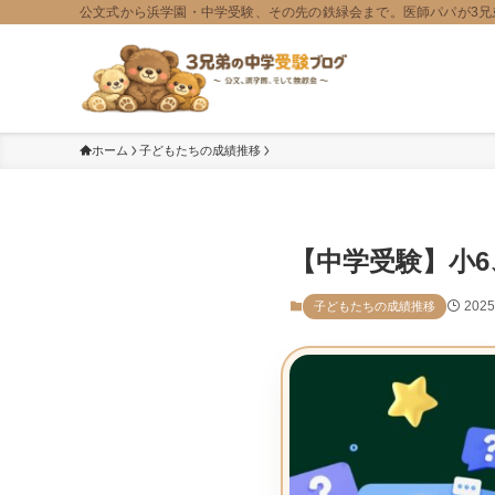
公文式から浜学園・中学受験、その先の鉄緑会まで。医師パパが3兄
ホーム
子どもたちの成績推移
【中学受験】小6
202
子どもたちの成績推移