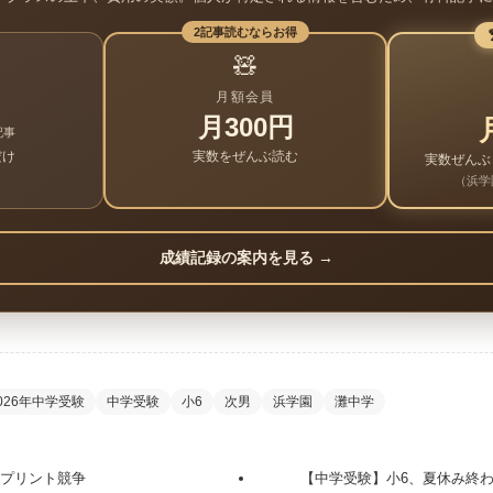
2記事読むならお得
🧸
月額会員
月300円
記事
だけ
実数をぜんぶ読む
実数ぜんぶ
（浜学
成績記録の案内を見る →
026年中学受験
中学受験
小6
次男
浜学園
灘中学
スプリント競争
【中学受験】小6、夏休み終