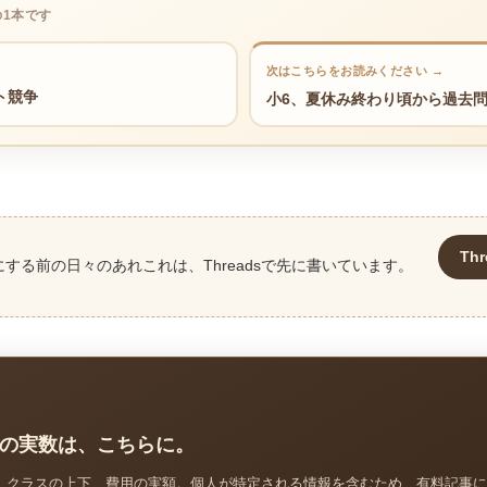
の1本です
次はこちらをお読みください →
ト競争
小6、夏休み終わり頃から過去
Th
にする前の日々のあれこれは、Threadsで先に書いています。
の実数は、こちらに。
、クラスの上下、費用の実額。個人が特定される情報を含むため、有料記事に