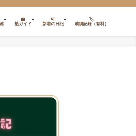
跡
塾ガイド
新着の日記
成績記録（有料）