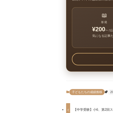
📖
単発
¥200
〜 /1
気になる記事
子どもたちの成績推移
2
【中学受験】小6、第2回