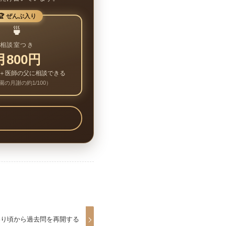
🏆 ぜんぶ入り
🍵
相談室つき
月800円
＋医師の父に相談できる
園の月謝の約1/100）
わり頃から過去問を再開する