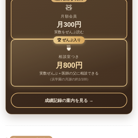
🧸
月額会員
月300円
実数をぜんぶ読む
🏆 ぜんぶ入り
🍵
相談室つき
月800円
実数ぜんぶ＋医師の父に相談できる
（浜学園の月謝の約1/100）
成績記録の案内を見る →