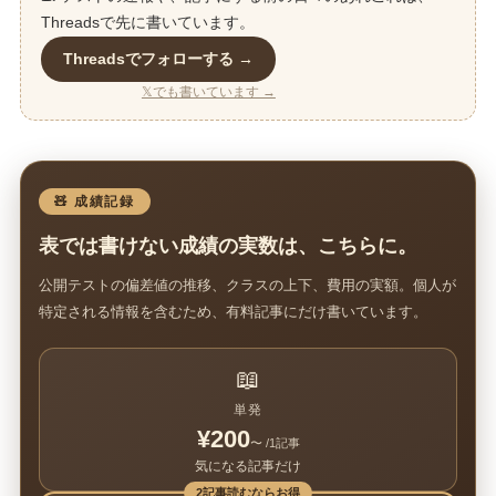
Threadsで先に書いています。
Threadsでフォローする →
𝕏でも書いています →
🧸 成績記録
表では書けない成績の実数は、こちらに。
公開テストの偏差値の推移、クラスの上下、費用の実額。個人が
特定される情報を含むため、有料記事にだけ書いています。
📖
単発
¥200
〜 /1記事
気になる記事だけ
2記事読むならお得