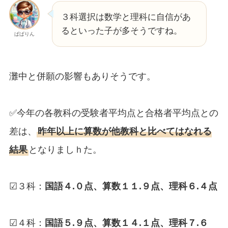
３科選択は数学と理科に自信があ
るといった子が多そうですね。
ぱぱりん
灘中と併願の影響もありそうです。
✅今年の各教科の受験者平均点と合格者平均点との
差は、
昨年以上に算数が他教科と比べてはなれる
結果
となりましｈた。
☑３科：
国語４.０点、算数１１.９点、理科６.４点
☑４科：
国語５.９点、算数１４.１点、理科７.６