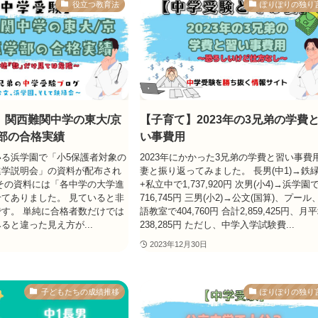
役立つ教育法
ぽりぽりの独り
】関西難関中学の東大/京
【子育て】2023年の3兄弟の学費
学部の合格実績
い事費用
る浜学園で「小5保護者対象の
2023年にかかった3兄弟の学費と習い事費
進学説明会」の資料が配布され
妻と振り返ってみました。 長男(中1)→鉄
その資料には「各中学の大学進
+私立中で1,737,920円 次男(小4)→浜学園
てありました。 見ていると非
716,745円 三男(小2)→公文(国算)、プール
す。 単純に合格者数だけでは
語教室で404,760円 合計2,859,425円、月
ると違った見え方が...
238,285円 ただし、中学入学試験費...
2023年12月30日
子どもたちの成績推移
ぽりぽりの独り