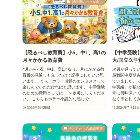
浜学園のココが良い
【恐るべし教育費】小5、中1、高1の
【中学受験
月々かかる教育費
大/国立医
4月から小5、中1、高1となり、月にかかる教
次男が通ってい
育費の見通しも立ったので記事にしたいと思
最難関中夏期
います。 まぁ、ホラー感覚のエンタメとして
ていました。 
楽しんでいただければと思います。 中学受験
学実績」が載せ
のための費用としては、 を参考にしてくださ
常に興味深いで
い。 こちらもホラー小説的な感じで...
なく率としてみ
2026年5月29日
2024年7月13日
子どもたちの成績推移