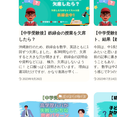
【中学受験後】鉄緑会の授業を欠席
【中学受験
したら？
ト、結果【
沖縄旅行のため、鉄緑会を数学、英語ともに1
今回は、中1長
回ずつ欠席しました。 各3時間なので、欠席
みたいと思いま
すると大きな穴が開きます。 鉄緑会の説明会
前の記事に書き
や資料などには、 極力、欠席はしないよう
うこともあり
に！ と口酸っぱく説明されています。 理由は
す。 数学は中
週1回だけですが、かなり進路が早く...
う感じで3つのテ
2023年9月26日
2023年7月14日
ぽりぽりの独り言