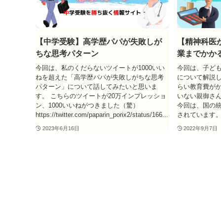
【中学受験】高学歴パパが失敗しが
【精神科医
ちな思考パターン
業までかか
今回は、私のくだらないツイートが1000いい
今回は、子ど
ねを超えた「高学歴パパが失敗しがちな思考
について解説し
パターン」について話してみたいと思いま
らい教育費が
す。 こちらのツイートが20万インプレッショ
いない親御さ
ン、1000いいねがつきました（驚）
今回は、国の
https://twitter.com/paparin_porix2/status/166...
されています。
2023年6月16日
2022年9月7日