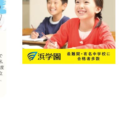
で
私
何度
立
に、