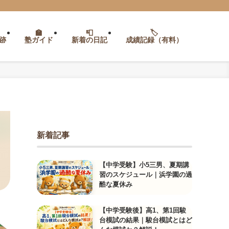
跡
塾ガイド
新着の日記
成績記録（有料）
新着記事
【中学受験】小5三男、夏期講
習のスケジュール｜浜学園の過
酷な夏休み
【中学受験後】高1、第1回駿
台模試の結果｜駿台模試とはど