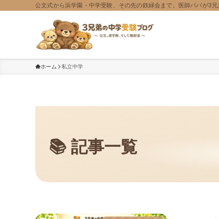
公文式から浜学園・中学受験、その先の鉄緑会まで。医師パパが3兄
ホーム
私立中学