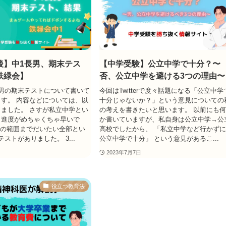
後】中1長男、期末テス
【中学受験】公立中学で十分？〜
鉄緑会】
否、公立中学を避ける3つの理由〜
男の期末テストについて書いて
今回はTwitterで度々話題になる「公立中学
す。 内容などについては、以
十分じゃないか？」という意見についての
ました。 さすが私立中学とい
の考えを書きたいと思います。 以前にも
、進度がめちゃくちゃ早いで
か書いていますが、私自身は公立中学→公
2の範囲までだいたい全部とい
高校でしたから、 「私立中学など行かず
ストがありました。 3...
公立中学で十分」 という意見があるこ...
2023年7月7日
役立つ教育法