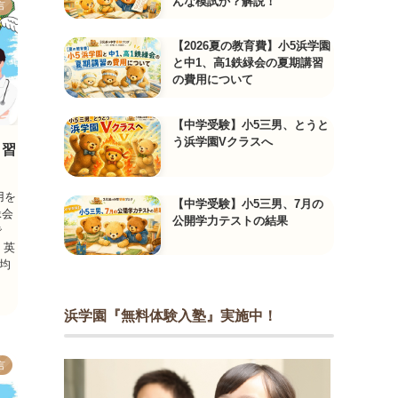
んな模試か？解説！
言
【2026夏の教育費】小5浜学園
と中1、高1鉄緑会の夏期講習
の費用について
【中学受験】小5三男、とうと
う浜学園Vクラスへ
と習
用を
【中学受験】小5三男、7月の
緑会
公開学力テストの結果
で
、英
平均
浜学園『無料体験入塾』実施中！
言