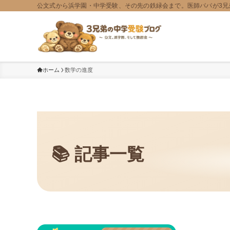
公文式から浜学園・中学受験、その先の鉄緑会まで。医師パパが3兄
ホーム
数学の進度