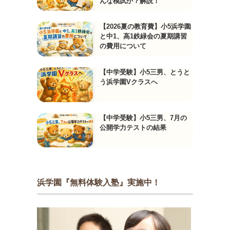
んな模試か？解説！
【2026夏の教育費】小5浜学園
と中1、高1鉄緑会の夏期講習
の費用について
【中学受験】小5三男、とうと
う浜学園Vクラスへ
【中学受験】小5三男、7月の
公開学力テストの結果
浜学園『無料体験入塾』実施中！