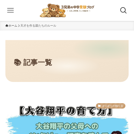
ホーム
天才を作る親たちのルール
ぽりぽりの独り言