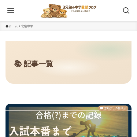
ホーム
北嶺中学
ぽりぽりの独り言