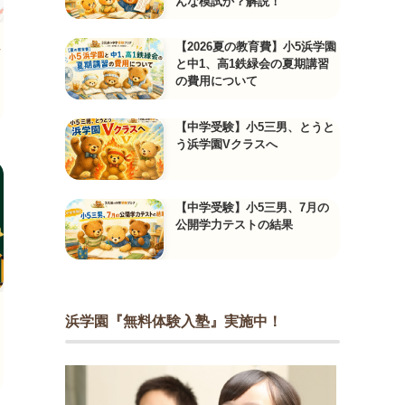
んな模試か？解説！
【2026夏の教育費】小5浜学園
と中1、高1鉄緑会の夏期講習
の費用について
【中学受験】小5三男、とうと
う浜学園Vクラスへ
【中学受験】小5三男、7月の
公開学力テストの結果
浜学園『無料体験入塾』実施中！