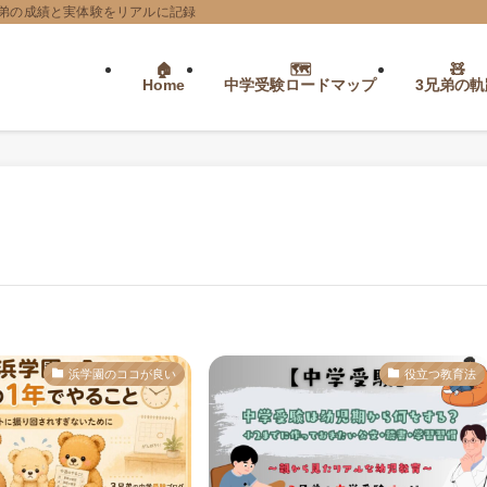
弟の成績と実体験をリアルに記録
Home
中学受験ロードマップ
3兄弟の軌
浜学園のココが良い
役立つ教育法