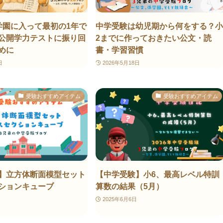
学園に入って最初の1年で
中学受験は幼児期から何をする？小
公開学力テストに振り回
2までに作っておきたい公文・読
めに
書・学習習慣
日
2026年5月18日
受験おすすめアイテム
受験おすすめアイテム
】立方体断面模型セット
【中学受験】小6、最高レベル特訓
ションキューブ
算数の結果（5月）
2025年6月6日