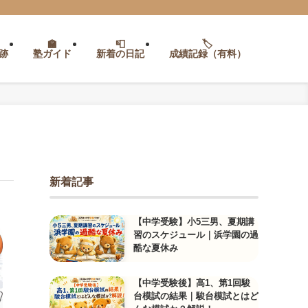
跡
塾ガイド
新着の日記
成績記録（有料）
新着記事
【中学受験】小5三男、夏期講
習のスケジュール｜浜学園の過
酷な夏休み
【中学受験後】高1、第1回駿
台模試の結果｜駿台模試とはど