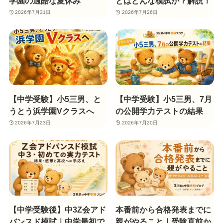
学園の過酷な夏休み
とはどんな模試か？解説！
2026年7月31日
2026年7月26日
【中学受験】小5三男、と
【中学受験】小5三男、7月
うとう浜学園Vクラスへ
の公開学力テストの結果
2026年7月23日
2026年7月20日
【中学受験後】中3Z会アド
本番前から合格発表までに
バンスド模試｜中学最初で
親がやること｜受験直前か