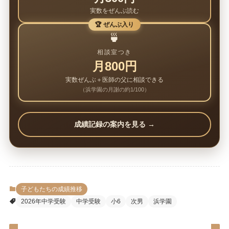
実数をぜんぶ読む
🏆 ぜんぶ入り
🍵
相談室つき
月800円
実数ぜんぶ＋医師の父に相談できる
（浜学園の月謝の約1/100）
成績記録の案内を見る →
子どもたちの成績推移
2026年中学受験
中学受験
小6
次男
浜学園