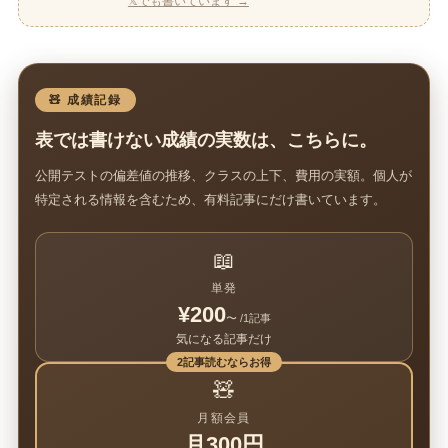
𝕏でも書いています →
🧸 成績記録
表では書けない成績の実数は、こちらに。
公開テストの偏差値の推移、クラスの上下、費用の実額。個人が
特定される情報を含むため、有料記事にだけ書いています。
📖
単発
¥200
〜 /1記事
気になる記事だけ
2記事読むならお得
🧸
月額会員
月300円