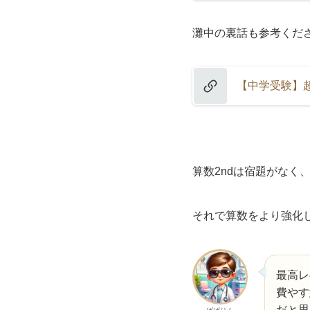
灘中の裏話も参考くだ
【中学受験】
算数2ndは宿題がな
それで算数をより強化
最高レ
費やす
だと思