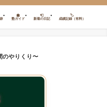
跡
塾ガイド
新着の日記
成績記録（有料）
間のやりくり〜