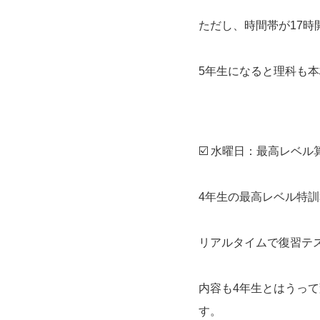
ただし、時間帯が17時
5年生になると理科も
☑️ 水曜日：最高レベル算数
4年生の最高レベル特訓
リアルタイムで復習テ
内容も4年生とはうっ
す。