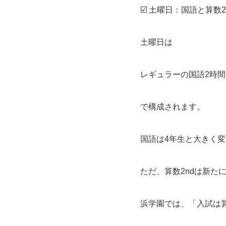
☑️ 土曜日：国語と算数2nd
土曜日は
レギュラーの国語2時間
で構成されます。
国語は4年生と大きく
ただ、算数2ndは新た
浜学園では、「入試は