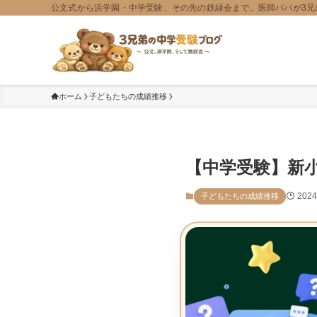
公文式から浜学園・中学受験、その先の鉄緑会まで。医師パパが3兄
ホーム
子どもたちの成績推移
【中学受験】新
202
子どもたちの成績推移