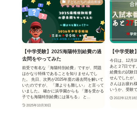
子どもたちの成績推移
【中学受験】2025海陽特別給費の過
【中学受験
去問をやってみた
今日は、12月
あと２7日です
前受で有名な「海陽特別給費」ですが、問題
給費生の試験日
はかなり特殊であることを知りませんでし
せんでしたが
た。 先日、次男が2025年度の過去問を解いて
さんはお疲れ様
いたのですが、 「灘よりも難しい」 と言って
いうか、受験で
いました。 確かに浜学園からも 「灘を受かる
子でも海陽特別給費には落ちる」 と...
2022年12月18
2025年10月30日