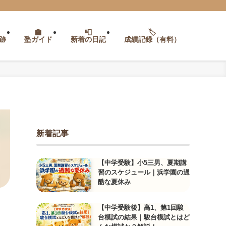
跡
塾ガイド
新着の日記
成績記録（有料）
新着記事
【中学受験】小5三男、夏期講
習のスケジュール｜浜学園の過
酷な夏休み
【中学受験後】高1、第1回駿
台模試の結果｜駿台模試とはど