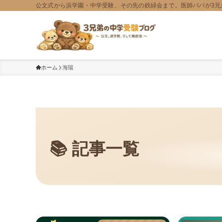
公文式から浜学園・中学受験、その先の鉄緑会まで。医師パパが3兄
ホーム
海陽