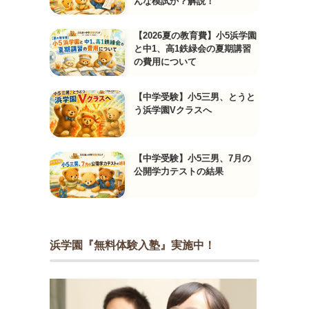
んな模試か？解説！
【2026夏の教育費】小5浜学園
と中1、高1鉄緑会の夏期講習
の費用について
【中学受験】小5三男、とうと
う浜学園Vクラスへ
【中学受験】小5三男、7月の
公開学力テストの結果
浜学園『無料体験入塾』実施中！